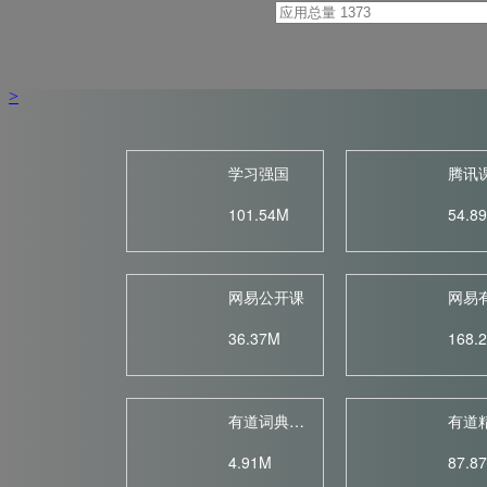
共
1373
个应用
1
/
33
>
学习强国
腾讯
101.54M
54.8
网易公开课
36.37M
168.
有道词典H...
有道
4.91M
87.8