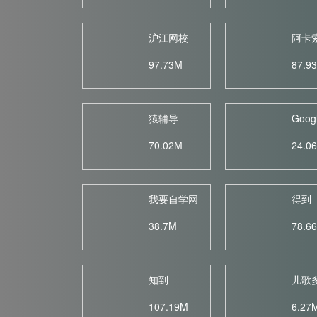
沪江网校
阿卡
97.73M
87.9
猿辅导
Googl
70.02M
24.0
我要自学网
得到
38.7M
78.6
知到
107.19M
6.27